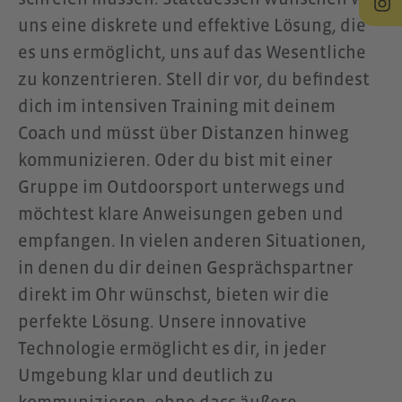
uns eine diskrete und effektive Lösung, die
gleichzeitig konzentriert
es uns ermöglicht, uns auf das Wesentliche
kommunizierst – ideal für
zu konzentrieren. Stell dir vor, du befindest
Situationen, in denen
dich im intensiven Training mit deinem
Aufmerksamkeit und
Coach und müsst über Distanzen hinweg
Kommunikation gleichzeitig
kommunizieren. Oder du bist mit einer
gefragt sind. Der OpenComm2
Gruppe im Outdoorsport unterwegs und
überzeugt durch eine stabile
möchtest klare Anweisungen geben und
Bluetooth 5.1-Verbindung, bis zu
empfangen. In vielen anderen Situationen,
16 Stunden Gesprächszeit und ein
in denen du dir deinen Gesprächspartner
robustes, leichtes Design für den
direkt im Ohr wünschst, bieten wir die
täglichen Einsatz. Besonders im
perfekte Lösung. Unsere innovative
Zusammenspiel mit dem
Technologie ermöglicht es dir, in jeder
CEECOACH PLUS entfaltet das
Umgebung klar und deutlich zu
Headset seine volle Stärke: Die