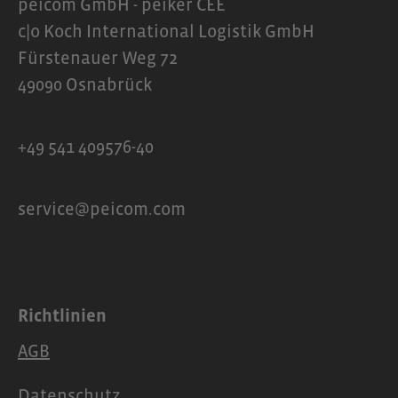
peicom GmbH - peiker CEE
c|o Koch International Logistik GmbH
Fürstenauer Weg 72
49090 Osnabrück
+49 541 409576-40
service@peicom.com
Richtlinien
AGB
Datenschutz