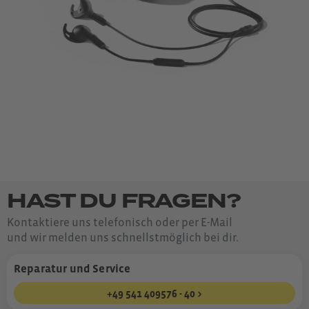
der Verständigung jederzeit an
erster Stelle steht.Lieferumfang1 x
Shokz OpenComm2 Kopfhörer1 x
Tragetasche1 x USB-C-Ladekabel1 x
Benutzerhandbuch
HAST DU FRAGEN?
Kontaktiere uns telefonisch oder per E-Mail
und wir melden uns schnellstmöglich bei dir.
Reparatur und Service
+49 541 409576 - 40