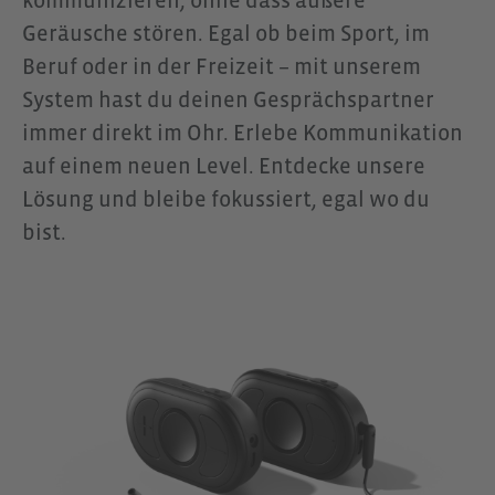
kommunizieren, ohne dass äußere
Kombination ermöglicht eine
Geräusche stören. Egal ob beim Sport, im
gezielte, klare Kommunikation
Beruf oder in der Freizeit – mit unserem
innerhalb von Gruppen, ohne
System hast du deinen Gesprächspartner
Ablenkung, Kabel oder unnötige
immer direkt im Ohr. Erlebe Kommunikation
technische Hürden. Der
auf einem neuen Level. Entdecke unsere
OpenComm2 eignet sich
Lösung und bleibe fokussiert, egal wo du
besonders für Trainer:innen,
bist.
Einsatzleiter:innen oder
Teamverantwortliche, die klare
Anweisungen geben müssen, auch
über größere Distanzen hinweg. In
Verbindung mit CEECOACH PLUS
entsteht eine verlässliche
Kommunikationslösung für
anspruchsvolle Umgebungen, bei