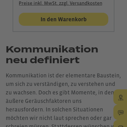
Preise inkl. MwSt. zzgl. Versandkosten
OpenFit 2+ legt dieses Modell den
Fokus ganz klar auf optimale
In den Warenkorb
Sprachübertragung: Das
integrierte Noise-Cancelling-
Mikrofon am Mikrofonarm filtert
Kommunikation
Umgebungsgeräusche effektiv
neu definiert
heraus und sorgt dafür, dass deine
Stimme jederzeit deutlich und
Kommunikation ist der elementare Baustein,
verständlich ankommt, auch in
um sich zu verständigen, zu verstehen und
lauten oder windigen Situationen.
zu wachsen. Doch es gibt Momente, in denen
Wie bei allen Shokz-Modellen
äußere Geräuschfaktoren uns
bleibt auch hier das Ohr frei. Dank
herausfordern. In solchen Situationen
der Knochenschalltechnologie
möchten wir nicht laut sprechen oder gar
kannst du dein Umfeld weiter
schreien müssen. Stattdessen wünschen wir
wahrnehmen, während du