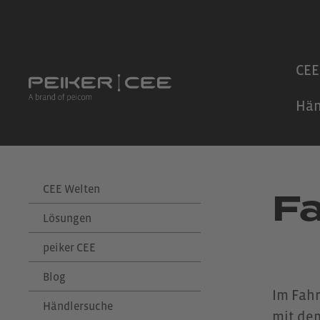
 Hauptinhalt springen
Zur Suche springen
Zur Hauptnavigation springen
CEE
Hän
CEE Welten
F
Lösungen
peiker CEE
Blog
Im Fahr
Händlersuche
mit de