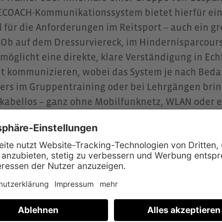
ECOACH-Kommunikationssystem bietet hierfür eine
l für die Anforderungen im Reitsport – auch ein 
 Ob auf dem Dressurviereck, im Hindernisparcour
möglicht eine direkte, klare Verständigung in Echt
nt kommunizieren, wobei das System je nach Bedarf
rs im Gruppentraining oder bei Lehrgängen brin
 kabellos – ganz ohne Mobilfunknetz, WLAN oder
genten Spracherkennung bleibt der Austausch auch
ständlich. So können sich Fahrerinnen und Fahrer 
führung und das Geschehen im Wagen konzentriere
ständnisse abgelenkt zu werden. Für viele Kutsch
teil der Ausrüstung etabliert – sowohl im tägliche
t für mehr Ruhe, Sicherheit und eine gezielte Schu
 umzusetzen war.