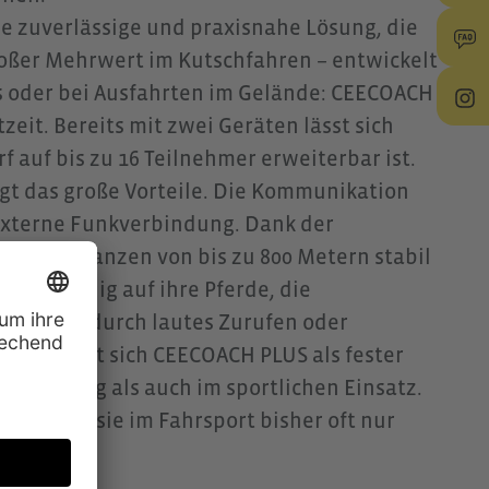
 zuverlässige und praxisnahe Lösung, die
großer Mehrwert im Kutschfahren – entwickelt
s oder bei Ausfahrten im Gelände: CEECOACH
zeit. Bereits mit zwei Geräten lässt sich
 auf bis zu 16 Teilnehmer erweiterbar ist.
gt das große Vorteile. Die Kommunikation
 externe Funkverbindung. Dank der
 auf Distanzen von bis zu 800 Metern stabil
vollständig auf ihre Pferde, die
n, ohne durch lautes Zurufen oder
fahrer hat sich CEECOACH PLUS als fester
n Training als auch im sportlichen Einsatz.
lung, wie sie im Fahrsport bisher oft nur