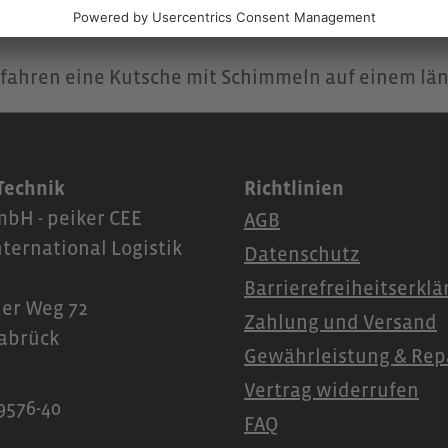
 Technik
Richtlinien
bH - peiker CEE
AGB
nternational Logistik
Datenschutz
Barrierefreiheitserkl
er Weg 72
Zahlung und Versand
abrück
Gewährleistung & Rep
Vertrag widerrufen
9576-40
FAQ