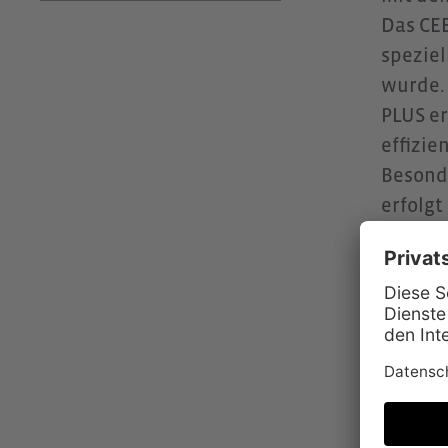
Das CE
speziel
wurde.
PLUS er
effizie
Besonde
erfolgt
intelli
und ver
Linien
Missver
Bestand
Es sorg
schwer