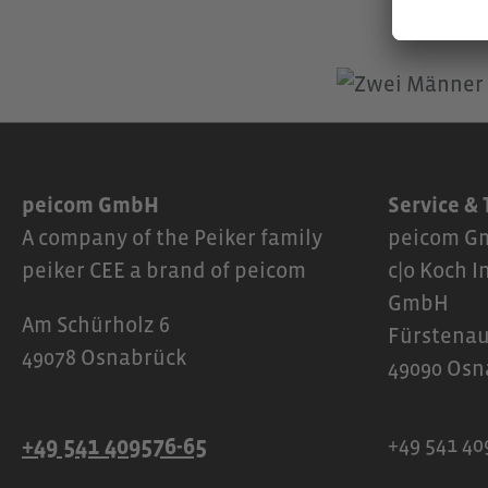
peicom GmbH
Service &
A company of the Peiker family
peicom Gm
peiker CEE a brand of peicom
c|o Koch I
GmbH
Am Schürholz 6
Fürstenau
49078 Osnabrück
49090 Osn
+49 541 409576-65
+49 541 40