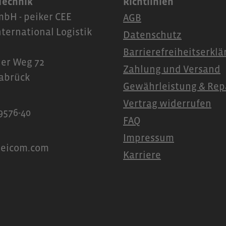
 Technik
Richtlinien
bH - peiker CEE
AGB
nternational Logistik
Datenschutz
Barrierefreiheitserkl
er Weg 72
Zahlung und Versand
abrück
Gewährleistung & Rep
Vertrag widerrufen
9576-40
FAQ
Impressum
peicom.com
Karriere