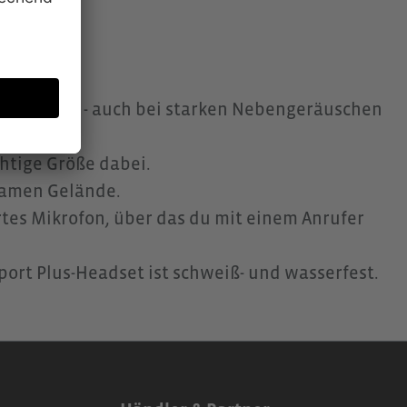
chqualität - auch bei starken Nebengeräuschen
chtige Größe dabei.
samen Gelände.
tes Mikrofon, über das du mit einem Anrufer
ort Plus-Headset ist schweiß- und wasserfest.