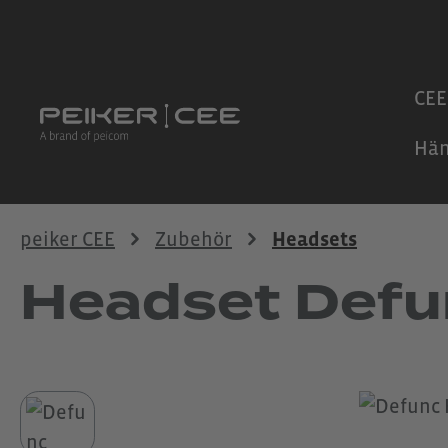
 Hauptinhalt springen
Zur Suche springen
Zur Hauptnavigation springen
CEE
Hän
peiker CEE
Zubehör
Headsets
Headset Defu
Bildergalerie überspringen