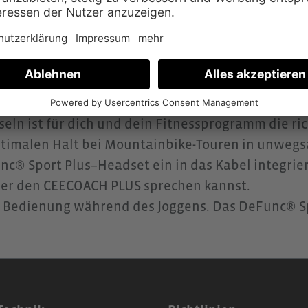
ionen
 von DeFunc® bietet dir eine hervorragende Spra
eln ist für dich und dein Fitnessprogramm die ri
ptimalen Halt bei Mountainbike-Touren in unweg
c® Sport Plus–Headset ein in das Kabel integrier
er den CEECOACH PLUS sprechen kannst.
de Bedienung während des Joggens. Das DeFunc® Sp