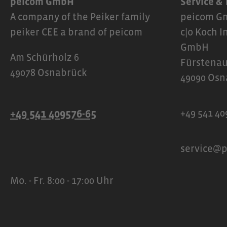
peicom GmbH
Service &
A company of the Peiker family
peicom Gm
peiker CEE a brand of peicom
c|o Koch I
GmbH
Am Schürholz 6
Fürstenau
49078 Osnabrück
49090 Osn
+49 541 409576-65
+49 541 40
service@
Mo. - Fr. 8:00 - 17:00 Uhr