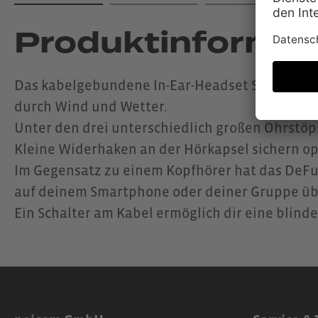
Produktinformat
Das kabelgebundene In-Ear-Headset Sport Plus
durch Wind und Wetter.
Unter den drei unterschiedlich großen Ohrstöps
Kleine Widerhaken an der Hörkapsel sichern o
Im Gegensatz zu einem Kopfhörer hat das DeFun
auf deinem Smartphone oder deiner Gruppe üb
Ein Schalter am Kabel ermöglich dir eine blin