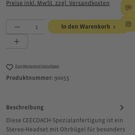
Preise inkl. MwSt. zzgl. Versandkosten
Produkt Anzahl: Gib den gewünschte
In den Warenkorb
Zum Merkzettel hinzufügen
Produktnummer:
90055
Beschreibung
Diese CEECOACH-Spezialanfertigung ist ein
Stereo-Headset mit Ohrbügel für besonders