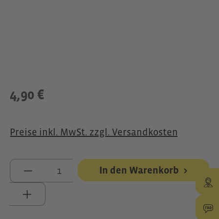
4,90 €
Preise inkl. MwSt. zzgl. Versandkosten
Produkt Anzahl: Gib den gewünschte
In den Warenkorb