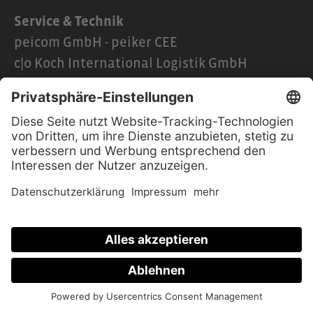
Service & Technik
peicom GmbH - peiker CEE
c|o Koch International Logistik GmbH
Fürstenauer Weg 72
49090 Osnabrück
+49 541 409576-40
service@peicom.com
Richtlinien