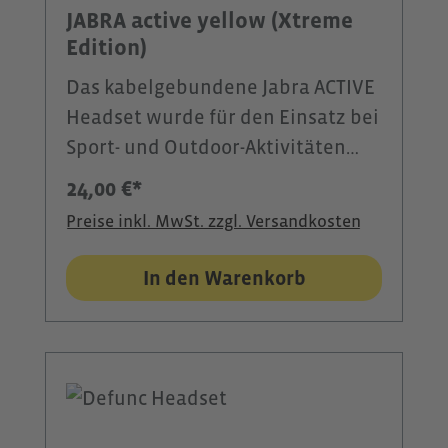
Wetterbedingungen. Der
JABRA active yellow (Xtreme
ausdauernde Akku, praktische
Edition)
Tragegurt und die dynamischen
Das kabelgebundene Jabra ACTIVE
LED-Lichteffekte machen den MIFA
Headset wurde für den Einsatz bei
A90 zum idealen Begleiter für
Sport- und Outdoor-Aktivitäten
Training und Freizeit.
entwickelt und bietet auch bei
24,00 €*
intensiver Bewegung einen
Preise inkl. MwSt. zzgl. Versandkosten
sicheren und komfortablen
Sitz.Drei Paar EarGel™-
In den Warenkorb
Silikonaufsätze in
unterschiedlichen Größen
ermöglichen eine individuelle
Passform. Die ergonomischen
Ohrstöpsel schließen den
Gehörgang zuverlässig ab,