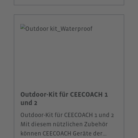
einer zuverlässigen
Fitnessprogramm die richtige
Kommunikation bei voller
Größe dabei.Kleine Widerhaken an
Bewegungsfreiheit.Das Stereo-
der Hörkapsel sichern optimalen
Headset ist schweiß- und
Halt bei Mountainbike-Touren in
wasserfest und damit bestens für
unwegsamen Gelände.Im
anspruchsvolle Einsätze im Freien
Gegensatz zu einem Kopfhörer hat
geeignet.
das DeFunc® Sport Plus–Headset
ein in das Kabel integriertes
Mikrofon, über das du mit einem
Anrufer auf deinem Smartphone
Outdoor-Kit für CEECOACH 1
oder deiner Gruppe über den
und 2
CEECOACH PLUS sprechen
Outdoor-Kit für CEECOACH 1 und 2
kannst.Ein Schalter am Kabel
Mit diesem nützlichen Zubehör
ermöglich dir eine blinde
können CEECOACH Geräte der
Bedienung während des Joggens.