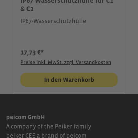
IP67 Wasserschutzhülle für C1
& C2
IP67-Wasserschutzhülle
17,73 €*
Preise inkl. MwSt. zzgl. Versandkosten
In den Warenkorb
peicom GmbH
A company of the Peiker family
peiker CEE a brand of peicom