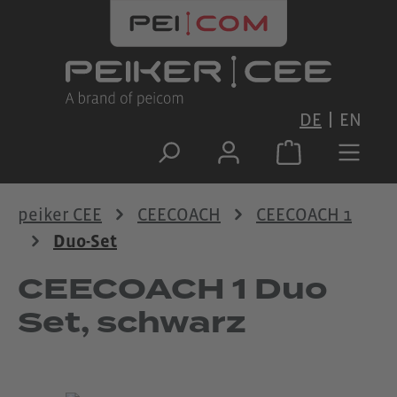
Zum Hauptinhalt springen
DE
EN
peiker CEE
CEECOACH
CEECOACH 1
Duo-Set
CEECOACH 1 Duo
Set, schwarz