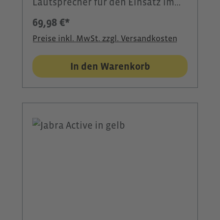
Lautsprecher für den Einsatz im
Stall, auf dem Reitplatz oder bei
69,98 €*
Outdoor-Aktivitäten. Mit einer 60
Preise inkl. MwSt. zzgl. Versandkosten
Watt Leistung, 360°-Sound und
klarer Sprachübertragung sorgt er
In den Warenkorb
für eine zuverlässige
Kommunikation und einer
hervorragenden Klangqualität.
Dank Bluetooth® 5.0 lässt er sich
schnell mit Smartphones, Tablets
oder dem CEECOACH PLUS
verbinden. Die IPX8-
Wasserdichtigkeit schützt den
Lautsprecher bei Regen und
anspruchsvollen